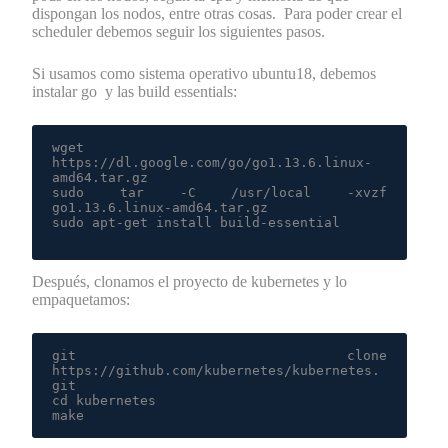
dispongan los nodos, entre otras cosas. Para poder crear el
scheduler debemos seguir los siguientes pasos.
Si usamos como sistema operativo ubuntu18, debemos
instalar go y las build essentials:
wget 
https://dl.google.com/go/go1.13.6.linux-
amd64.tar.gz

sudo tar -C /usr/local -xvzf 
go1.13.6.linux-amd64.tar.gz

sudo apt-get install build-essential

Después, clonamos el proyecto de kubernetes y lo
empaquetamos:
git clone 
https://github.com/kubernetes/kubernetes.
git

cd kubernetes

make