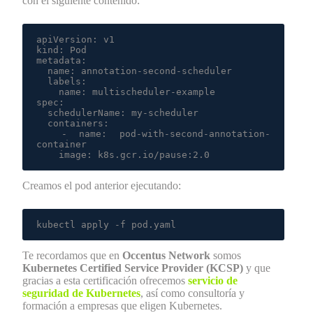
con el siguiente contenido:
apiVersion: v1

kind: Pod

metadata:

  name: annotation-second-scheduler

  labels:

    name: multischeduler-example

spec:

  schedulerName: my-scheduler

  containers:

  - name: pod-with-second-annotation-
container

    image: k8s.gcr.io/pause:2.0
Creamos el pod anterior ejecutando:
kubectl apply -f pod.yaml
Te recordamos que en
Occentus Network
somos
Kubernetes Certified Service Provider (KCSP)
y que
gracias a esta certificación ofrecemos
servicio de
seguridad de Kubernetes
, así como consultoría y
formación a empresas que eligen Kubernetes.