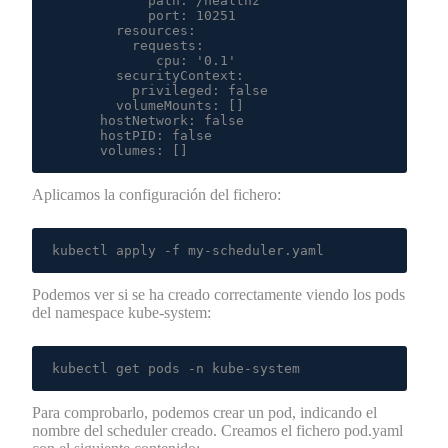
            path: /healthz

            port: 10251

        resources:

          requests:

             cpu: '0.1'

        securityContext:

          privileged: false

        volumeMounts: []

      hostNetwork: false

      hostPID: false

      volumes: []
Aplicamos la configuración del fichero:
kubectl apply -f my-scheduler.yaml
Podemos ver si se ha creado correctamente viendo los pods
del namespace kube-system:
kubectl get pods -n kube-system
Para comprobarlo, podemos crear un pod, indicando el
nombre del scheduler creado. Creamos el fichero pod.yaml