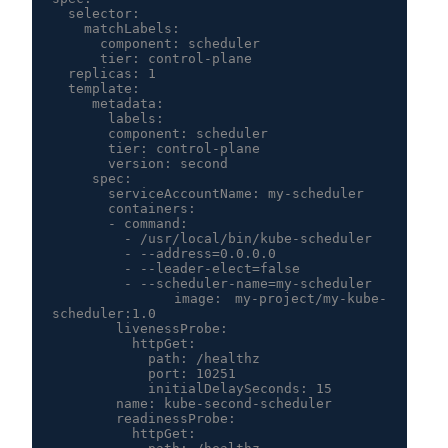
  selector:

    matchLabels:

      component: scheduler

      tier: control-plane

  replicas: 1

  template:

     metadata:

       labels:

       component: scheduler

       tier: control-plane

       version: second

     spec:

       serviceAccountName: my-scheduler

       containers:

       - command:

         - /usr/local/bin/kube-scheduler

         - --address=0.0.0.0

         - --leader-elect=false

         - --scheduler-name=my-scheduler

         image: my-project/my-kube-
scheduler:1.0

        livenessProbe:

          httpGet:

            path: /healthz

            port: 10251

            initialDelaySeconds: 15

        name: kube-second-scheduler

        readinessProbe:

          httpGet:
