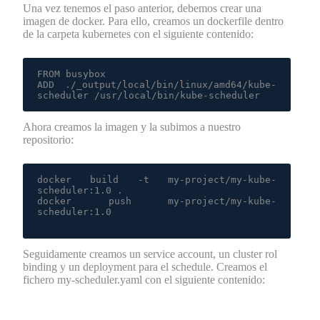
Una vez tenemos el paso anterior, debemos crear una
imagen de docker. Para ello, creamos un dockerfile dentro
de la carpeta kubernetes con el siguiente contenido:
FROM busybox

ADD ./_output/local/bin/linux/amd64/kube-
scheduler /usr/local/bin/kube-scheduler
Ahora creamos la imagen y la subimos a nuestro
repositorio:
docker build -t my-project/my-kube-
scheduler:1.0 .

docker push my-project/my-kube-
scheduler:1.0

Seguidamente creamos un service account, un cluster rol
binding y un deployment para el schedule. Creamos el
fichero my-scheduler.yaml con el siguiente contenido: