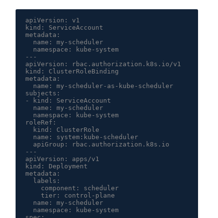
apiVersion: v1

kind: ServiceAccount

metadata:

  name: my-scheduler

  namespace: kube-system

---

apiVersion: rbac.authorization.k8s.io/v1

kind: ClusterRoleBinding

metadata:

  name: my-scheduler-as-kube-scheduler

subjects:

- kind: ServiceAccount

  name: my-scheduler

  namespace: kube-system

roleRef:

  kind: ClusterRole

  name: system:kube-scheduler

  apiGroup: rbac.authorization.k8s.io

---

apiVersion: apps/v1

kind: Deployment

metadata:

  labels:

    component: scheduler

    tier: control-plane

  name: my-scheduler

  namespace: kube-system

spec:
