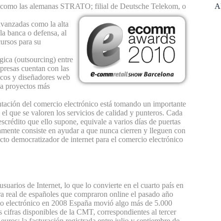
do como las alemanas STRATO; filial de Deutsche Telekom, o
A
avanzadas como la alta
la banca o defensa, al
ursos para su
gica (outsourcing) entre
resas cuentan con las
icos y diseñadores web
 a proyectos más
ación del comercio electrónico está tomando un importante
l que se valoren los servicios de calidad y punteros. Cada
scrédito que ello supone, equivale a varios días de puertas
mente consiste en ayudar a que nunca cierren y lleguen con
cto democratizador de internet para el comercio electrónico
suarios de Internet, lo que lo convierte en el cuarto país en
ra real de españoles que compraron online el pasado año
cio electrónico en 2008 España movió algo más de 5.000
 cifras disponibles de la CMT, correspondientes al tercer
uros: la facturación registrada entre julio y septiembre de