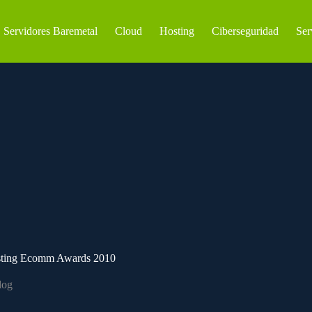
Servidores Baremetal
Cloud
Hosting
Ciberseguridad
Ser
osting Ecomm Awards 2010
log