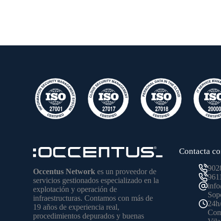
Contacta co
902
Occentus Network
es un proveedor de
961
servicios gestionados especializado en la
inf
explotación y operación de
Sopo
infraestructuras. Contamos con más de
24h
19 años de experiencia real,
Come
procedimientos depurados y buenas