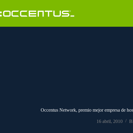
Saltar
al
contenido
Occentus Network, premio mejor empresa de h
16 abril, 2010
B