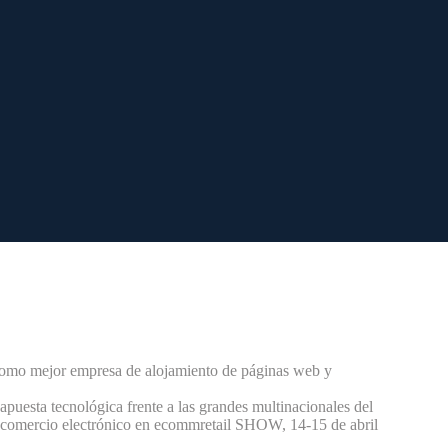
omo mejor empresa de alojamiento de páginas web y
uesta tecnológica frente a las grandes multinacionales del
el comercio electrónico en ecommretail SHOW, 14-15 de abril