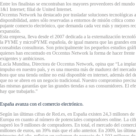
Entre los finalistas se encontraban los mayores proveedores del mun
1&1 Internet; filial de United Internet.
Occentus Network ha destacado por trasladar soluciones tecnológicas 
disponibilidad, antes sólo reservadas a entornos de misión crítica como 
pujante comercio electrónico, que demanda cada vez más y mejores rec
expansión.
Esta empresa, lleva desde el 2007 dedicada a la externalización tecnoló
la PYME y microPYME española, de igual manera que las grandes emp
consabidas consultoras. Son principalmente los pequeños estudios gráf
quienes han encontrado en Occentus Network la forma de hacer frente
exigentes y ambiciosos.
Lucía Mundina, Directora de Occentus Network, opina que “La implant
impulso en nuestro país, y es una muestra más de madurez del mercado e
hora que una tienda online no está disponible en internet, además del de
que no se abren en un negocio tradicional. Nuestro compromiso precisa
las mismas garantías que las grandes tiendas a sus consumidores. El efe
hay que trabajarlo.”
España avanza con el comercio electrónico.
Según las últimas cifras de Red.es, en España existen 24,3 millones de u
Europa en cuanto al número de potenciales compradores online. La cif
superó los 9 millones de compradores. En total, el mercado del comer
millones de euros, un 39% más que el año anterior. En 2009, las últimas
trimestre del año, reflejan un volumen de negocio de 1.503 millones de e