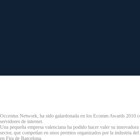
Occentus Network, ha sido galardonada en los Ecomm Awards 2010 c
servidores de internet.
Una pequeña empresa valenciana ha podido hacer valer su innovadora ap
sector, que competían en unos premios organizados por la industria d
en Fira de Barcelona.