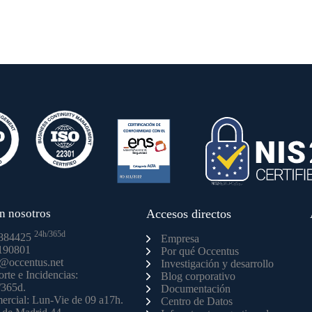
n nosotros
Accesos directos
24h/365d
884425
Empresa
190801
Por qué Occentus
o@occentus.net
Investigación y desarrollo
rte e Incidencias:
Blog corporativo
/365d.
Documentación
rcial: Lun-Vie de 09 a17h.
Centro de Datos