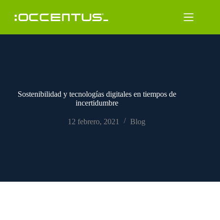
Saltar
al
contenido
Sostenibilidad y tecnologías digitales en tiempos de
incertidumbre
12 febrero, 2021
Blog