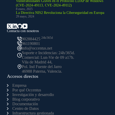
Vulnerabilidades Graves en el Protocolo LDAP de Windows
(CVE-2024-49113, CVE-2024-49112)
8 enero, 2025
La Directiva NIS2 Revoluciona la Ciberseguridad en Europa
29 mayo, 2024
Contacta con nosotros
24h/365d
902884425
961190801
info@occentus.net
Soporte e Incidencias: 24h/365d.
Comercial: Lun-Vie de 09 a17h.
Vila de Madrid 44,
Pol. Ind Fuente del Jarro
46988 Paterna, Valencia.
Accesos directos
Empresa
Por qué Occentus
Investigación y desarrollo
Blog corporativo
Documentación
Centro de Datos
Infraestructura gestionada