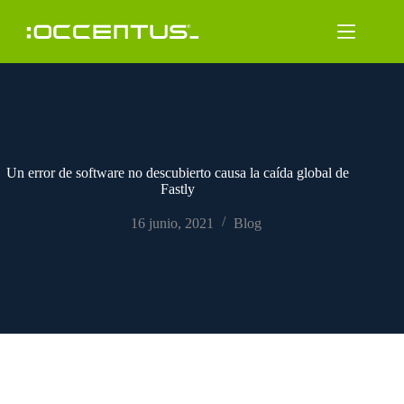
Saltar
al
contenido
Un error de software no descubierto causa la caída global de
Fastly
16 junio, 2021
Blog