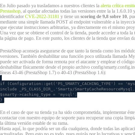
En Julio pasado ya trasladamos a nuestros clientes la
alerta crítica emi
Prestashop
, al quedar afectadas todas las versiones entre la la 1.6.0.10
identificador
CVE-2022-31181
y tiene un
scoring de 9,8 sobre 10
, pu
mediante una simple llamada POST al endpoint vulnerable a la inyecc
que ejecutar instrucciones arbitrarias, ya directamente en el mismo proy
Una vez que se obtiene el control de la tienda, puede acceder a toda la
la página de pago. En este punto, los clientes de la tienda que envían d
PrestaShop aconseja asegurarse de que tanto la tienda como los módulo
versiones. También deshabilitar una función poco utilizada llamada 
puede ser activada de forma remota por el atacante y emplear el código
deshabilitar físicamente desde el propio archivo config/smarty.config.i
líneas 43-46 (PrestaShop 1.7) o 40-43 (PrestaShop 1.6):
if (Configuration::get('PS_SMARTY_CACHING_TYPE') == 'mys
include _PS_CLASS_DIR_.'Smarty/SmartyCacheResourceMysql.
$smarty->caching_type = 'mysql';
}
En el caso de que su tienda ya ha sido comprometida, implementar éste
contactar con nuestro equipo de soporte para recuperar una copia limpia
la última versión estable de su rama.
Hasta aquí, lo que podría ser un día cualquiera, donde todas las aplica
actualizadas. Pero esto no es todo, pues quizás por lo lucrativas y sen