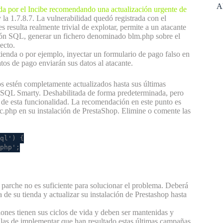
A
tida por el Incibe recomendando una actualización urgente de
 y la 1.7.8.7. La vulnerabilidad quedó registrada con el
es resulta realmente trivial de explotar, permite a un atacante
ión SQL, generar un fichero denominado blm.php sobre el
ecto.
 tienda o por ejemplo, inyectar un formulario de pago falso en
atos de pago enviarán sus datos al atacante.
s estén completamente actualizados hasta sus últimas
MySQL Smarty. Deshabilitada de forma predeterminada, pero
 de esta funcionalidad. La recomendación en este punto es
nc.php en su instalación de PrestaShop. Elimine o comente las
ql') {
php';
 parche no es suficiente para solucionar el problema. Deberá
 de su tienda y actualizar su instalación de Prestashop hasta
ciones tienen sus ciclos de vida y deben ser mantenidas y
cillas de implementar que han resultado estas últimas campañas