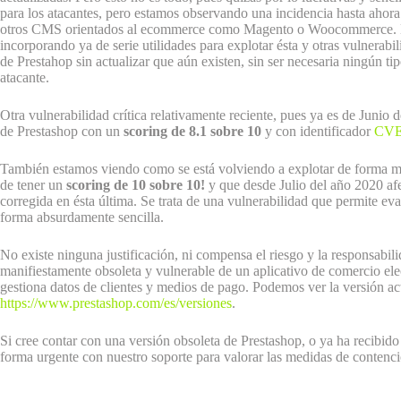
para los atacantes, pero estamos observando una incidencia hasta ahora
otros CMS orientados al ecommerce como Magento o Woocommerce. La
incorporando ya de serie utilidades para explotar ésta y otras vulnerab
de Prestahop sin actualizar que aún existen, sin ser necesaria ningún ti
atacante.
Otra vulnerabilidad crítica relativamente reciente, pues ya es de Junio 
de Prestashop con un
scoring de 8.1 sobre 10
y con identificador
CVE
También estamos viendo como se está volviendo a explotar de forma m
de tener un
scoring de 10 sobre 10!
y que desde Julio del año 2020 afec
corregida en ésta última. Se trata de una vulnerabilidad que permite eva
forma absurdamente sencilla.
No existe ninguna justificación, ni compensa el riesgo y la responsabil
manifiestamente obsoleta y vulnerable de un aplicativo de comercio el
gestiona datos de clientes y medios de pago. Podemos ver la versión act
https://www.prestashop.com/es/versiones
.
Si cree contar con una versión obsoleta de Prestashop, o ya ha recibido 
forma urgente con nuestro soporte para valorar las medidas de contenc