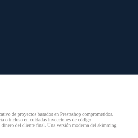
cativo de proyectos basados en Prestashop comprometidos.
cía o incluso en cuidadas inyecciones de código
l dinero del cliente final. Una versión moderna del skimming