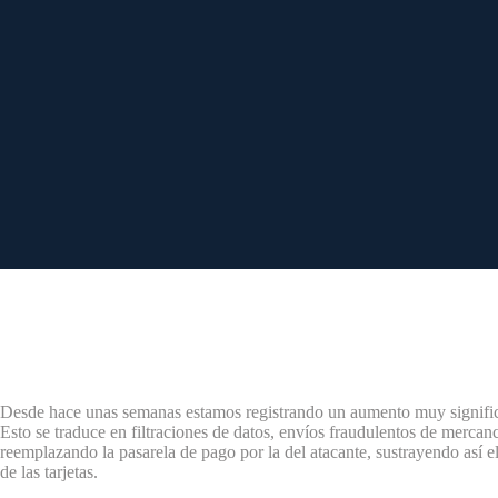
Desde hace unas semanas estamos registrando un aumento muy signifi
Esto se traduce en filtraciones de datos, envíos fraudulentos de mercan
reemplazando la pasarela de pago por la del atacante, sustrayendo así e
de las tarjetas.