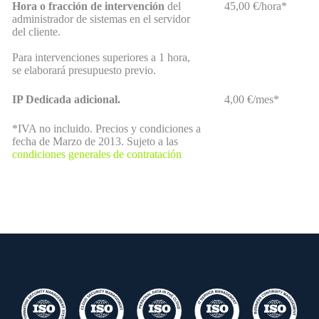
Hora o fracción de intervención
del
45,00 €/hora*
administrador de sistemas en el servidor
del cliente.
Para intervenciones superiores a 1 hora,
se elaborará presupuesto previo.
IP Dedicada adicional.
4,00 €/mes*
*IVA no incluido. Precios y condiciones a
fecha de Marzo de 2013. Sujeto a las
condiciones generales de contratación