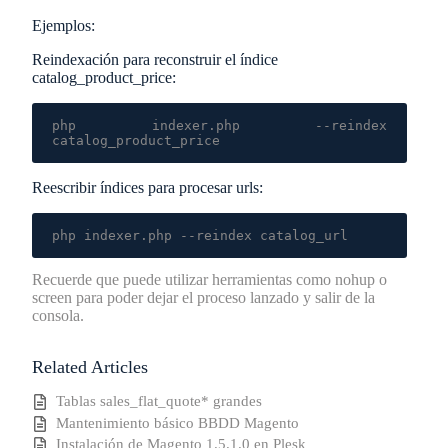
Ejemplos:
Reindexación para reconstruir el índice
catalog_product_price
:
php indexer.php --reindex 
catalog_product_price
Reescribir índices para
procesar urls
:
php indexer.php --reindex catalog_url
Recuerde que puede utilizar herramientas como nohup o
screen para poder dejar el proceso lanzado y salir de la
consola.
Related Articles
Tablas sales_flat_quote* grandes
Mantenimiento básico BBDD Magento
Instalación de Magento 1.5.1.0 en Plesk