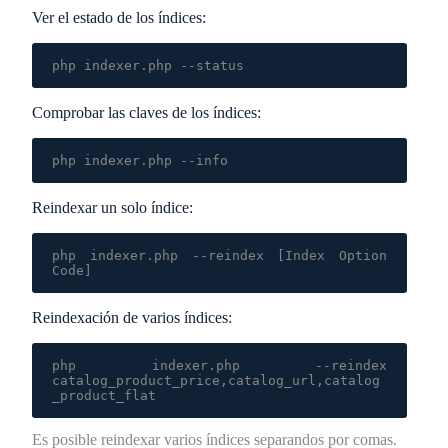
Ver el
estado de los índices
:
Comprobar las
claves de los índices
:
Reindexar
un solo índice
:
php indexer.php --reindex [Index Option 
Code]
Reindexación de
varios índices
:
php indexer.php --reindex 
catalog_product_price,catalog_url,catalog
_product_flat
Es posible reindexar varios índices separandos por comas.