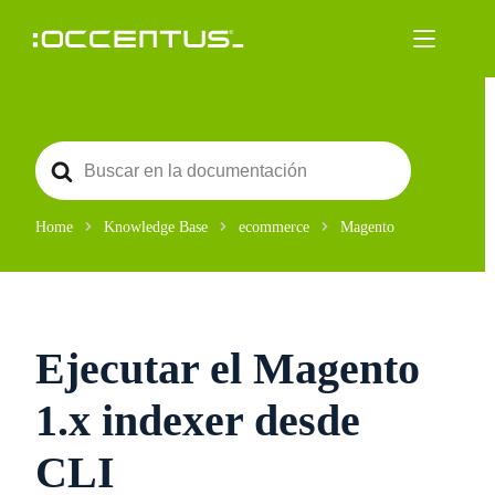
Saltar
al
contenido
S
e
a
r
c
Home
Knowledge Base
ecommerce
Magento
h
F
o
r
Ejecutar el Magento
1.x indexer desde
CLI