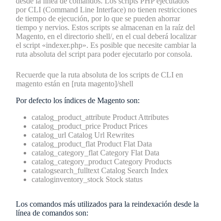
desde la línea de comandos. Los scripts PHP ejecutados
por CLI (Command Line Interface) no tienen restricciones
de tiempo de ejecución, por lo que se pueden ahorrar
tiempo y nervios. Estos scripts se almacenan en la raíz del
Magento, en el directorio shell/, en el cual deberá localizar
el script «indexer.php». Es posible que necesite cambiar la
ruta absoluta del script para poder ejecutarlo por consola.
Recuerde que la ruta absoluta de los scripts de CLI en
magento están en [ruta magento]/shell
Por defecto los índices de Magento son:
catalog_product_attribute
Product Attributes
catalog_product_price
Product Prices
catalog_url Catalog
Url Rewrites
catalog_product_flat
Product Flat Data
catalog_category_flat
Category Flat Data
catalog_category_product
Category Products
catalogsearch_fulltext
Catalog Search Index
cataloginventory_stock
Stock status
Los comandos más utilizados para la reindexación desde la
línea de comandos son: