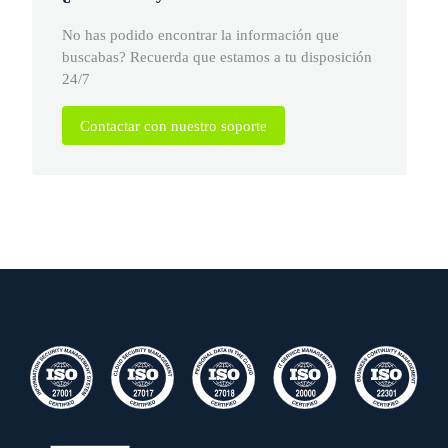
No has podido encontrar la información que
buscabas? Recuerda que estamos a tu disposición
24/7
Contactar con nuestro soporte