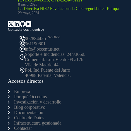
(CVE-2024-49113, CVE-2024-49112)
8 enero, 2025
La Directiva NIS2 Revoluciona la Ciberseguridad en Europa
29 mayo, 2024
Contacta con nosotros
24h/365d
902884425
961190801
info@occentus.net
Soporte e Incidencias: 24h/365d.
Comercial: Lun-Vie de 09 a17h.
Vila de Madrid 44,
Pol. Ind Fuente del Jarro
46988 Paterna, Valencia.
Accesos directos
Empresa
Por qué Occentus
Investigación y desarrollo
Blog corporativo
Documentación
Centro de Datos
Infraestructura gestionada
Contactar