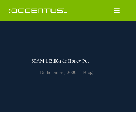
Saltar
al
contenido
SPAM 1 Billón de Honey Pot
16 diciembre, 2009
Blog