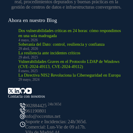
real, procedimientos depurados y buenas prácticas en la
gestión de centros de datos e infraestructuras convergentes.
Ahora en nuestro Blog
Dos vulnerabilidades críticas en 24 horas: cómo respondimos
en una sola madrugada
4 mayo, 2026
Soberanía del Dato: control, resiliencia y confianza
29 abril, 2026
La resiliencia ante incidentes críticos
29 abril, 2025
Vulnerabilidades Graves en el Protocolo LDAP de Windows
(CVE-2024-49113, CVE-2024-49112)
8 enero, 2025
La Directiva NIS2 Revoluciona la Ciberseguridad en Europa
29 mayo, 2024
Contacta con nosotros
24h/365d
902884425
961190801
info@occentus.net
Soporte e Incidencias: 24h/365d.
Comercial: Lun-Vie de 09 a17h.
Vila de Madrid 44,