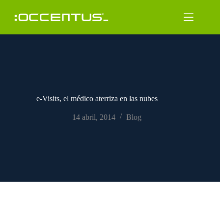
Saltar
al
contenido
e-Visits, el médico aterriza en las nubes
14 abril, 2014
Blog