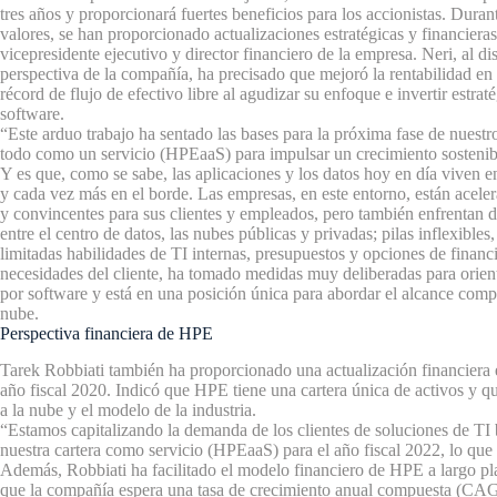
tres años y proporcionará fuertes beneficios para los accionistas.
Durant
valores, se han proporcionado actualizaciones estratégicas y financiera
vicepresidente ejecutivo y director financiero de la empresa.
Neri, al di
perspectiva de la compañía, ha precisado que mejoró la rentabilidad en
récord de flujo de efectivo libre al agudizar su enfoque e invertir estr
software.
“Este arduo trabajo ha sentado las bases para la próxima fase de nuestro
todo como un servicio (HPEaaS) para impulsar un crecimiento sostenibl
Y es que, como se sabe, las aplicaciones y los datos hoy en día viven en 
y cada vez más en el borde. Las empresas, en este entorno, están aceler
y convincentes para sus clientes y empleados, pero también enfrentan d
entre el centro de datos, las nubes públicas y privadas; pilas inflexible
limitadas habilidades de TI internas, presupuestos y opciones de finan
necesidades del cliente, ha tomado medidas muy deliberadas para orient
por software y está en una posición única para abordar el alcance compl
nube.
Perspectiva financiera de HPE
Tarek Robbiati también ha proporcionado una actualización financiera 
año fiscal 2020. Indicó que HPE tiene una cartera única de activos y qu
a la nube y el modelo de la industria.
“Estamos capitalizando la demanda de los clientes de soluciones de TI
nuestra cartera como servicio (HPEaaS) para el año fiscal 2022, lo que
Además, Robbiati ha facilitado el modelo financiero de HPE a largo p
que la compañía espera una tasa de crecimiento anual compuesta (CAG