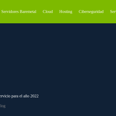
Servidores Baremetal
Cloud
Hosting
Ciberseguridad
Ser
rvicio para el año 2022
log