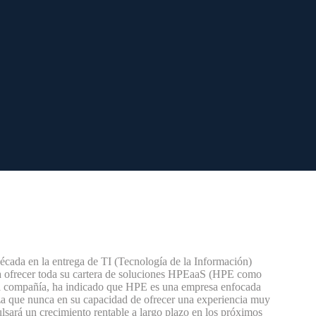
écada en la entrega de TI (Tecnología de la Información)
 ofrecer toda su cartera de soluciones HPEaaS (HPE como
a compañía, ha indicado que HPE es una empresa enfocada
nza que nunca en su capacidad de ofrecer una experiencia muy
lsará un crecimiento rentable a largo plazo en los próximos