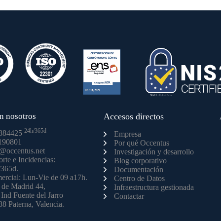
n nosotros
Accesos directos
24h/365d
884425
Empresa
190801
Por qué Occentus
o@occentus.net
Investigación y desarrollo
rte e Incidencias:
Blog corporativo
/365d.
Documentación
rcial: Lun-Vie de 09 a17h.
Centro de Datos
 de Madrid 44,
Infraestructura gestionada
 Ind Fuente del Jarro
Contactar
8 Paterna, Valencia.