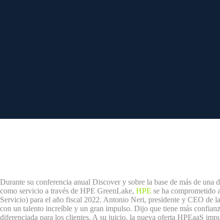
Durante su conferencia anual Discover y sobre la base de más de una d
como servicio a través de HPE GreenLake,
HPE
se ha comprometido a
Servicio) para el año fiscal 2022.
Antonio Neri, presidente y CEO de l
con un talento increíble y un gran impulso. Dijo que tiene más confia
diferenciada para los clientes.
A su juicio, la nueva oferta HPEaaS impu