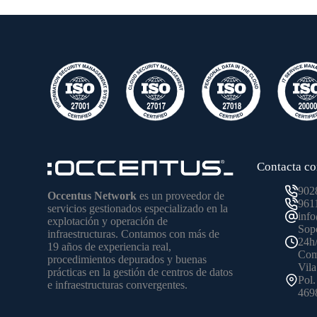
Contacta co
902
Occentus Network
es un proveedor de
961
servicios gestionados especializado en la
inf
explotación y operación de
Sopo
infraestructuras. Contamos con más de
24h
19 años de experiencia real,
Come
procedimientos depurados y buenas
Vila
prácticas en la gestión de centros de datos
Pol.
e infraestructuras convergentes.
4698