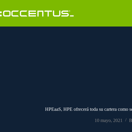
Saltar
al
contenido
HPEaaS, HPE ofrecerá toda su cartera como se
10 mayo, 2021
B