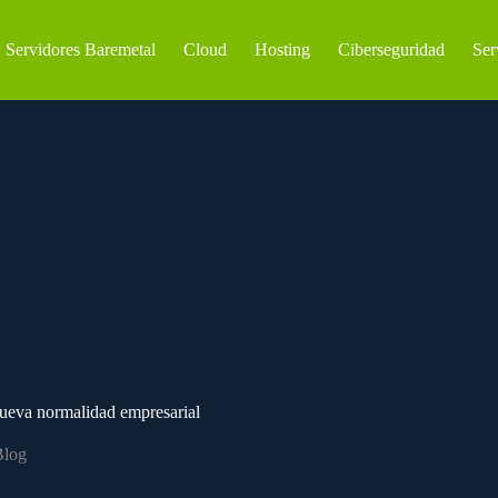
Servidores Baremetal
Cloud
Hosting
Ciberseguridad
Ser
nueva normalidad empresarial
Blog