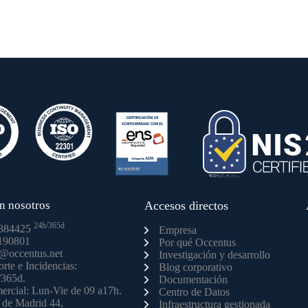
n nosotros
Accesos directos
24h/365d
884425
Empresa
190801
Por qué Occentus
o@occentus.net
Investigación y desarrollo
rte e Incidencias:
Blog corporativo
/365d.
Documentación
rcial: Lun-Vie de 09 a17h.
Centro de Datos
 de Madrid 44,
Infraestructura gestionada