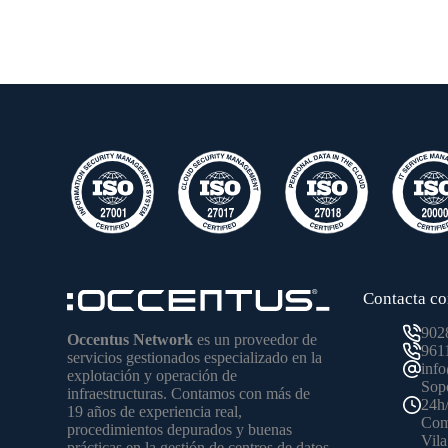
Contacta co
902
Occentus Network
es un proveedor de
961
servicios gestionados especializado en la
inf
explotación y operación de
Sopo
infraestructuras. Contamos con más de
24h
19 años de experiencia real,
Come
procedimientos depurados y buenas
Vila
prácticas en la gestión de centros de datos