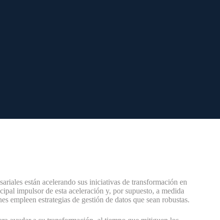
ariales están acelerando sus iniciativas de transformación en
ncipal impulsor de esta aceleración y, por supuesto, a medida
es empleen estrategias de gestión de datos que sean robustas.