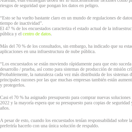
Además, esas estrategias deben ser lo suficientemente flexibles como p
riesgos de seguridad que pongan los datos en peligro.
“Esto se ha vuelto bastante claro en un mundo de regulaciones de dato
tiempo de inactividad”.
El 47 % de los encuestados caracteriza el estado actual de la infraestr
pública y el
centro de datos
.
Más del 70 % de los consultados, sin embargo, ha indicado que su estad
aplicaciones en una infraestructura de nube pública.
“Los encuestados se están moviendo rápidamente para que esto suceda 
desarrollo / prueba, así como para sistemas de producción de misión crí
Probablemente, la naturaleza cada vez más distribuida de los sistemas d
principales razones por las que muchas empresas también están aumentan
y protegerlos.
Casi el 70 % ha asignado presupuesto para comprar nuevas soluciones p
2022 y la mayoría espera que su presupuesto para copias de seguridad 
años.
A pesar de esto, cuando los encuestados tenían responsabilidad sobre las
preferiría hacerlo con una única solución de respaldo.