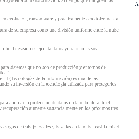
ara ayudar a su transformación, al tiempo que mitiguen los
A
s en evolución, ransomware y prácticamente cero tolerancia al
uctura de su empresa como una división uniforme entre la nube
o final deseado es ejecutar la mayoría o todas sus
para sistemas que no son de producción y entornos de
tica”.
e TI (Tecnologías de la Información) es una de las
do su inversión en la tecnología utilizada para protegerlos
ara abordar la protección de datos en la nube durante el
y recuperación aumente sustancialmente en los próximos tres
 cargas de trabajo locales y basadas en la nube, casi la mitad