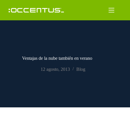
Saltar
al
contenido
Ventajas de la nube también en verano
12 agosto, 2013
Blog