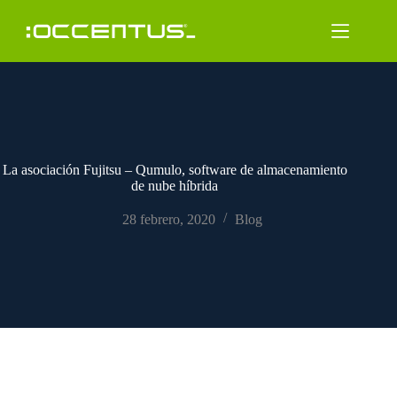
Saltar
al
contenido
La asociación Fujitsu – Qumulo, software de almacenamiento
de nube híbrida
28 febrero, 2020
Blog