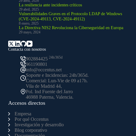
29 abril, 2026
La resiliencia ante incidentes críticos
29 abril, 2025
Vulnerabilidades Graves en el Protocolo LDAP de Windows
(CVE-2024-49113, CVE-2024-49112)
8 enero, 2025
La Directiva NIS2 Revoluciona la Ciberseguridad en Europa
29 mayo, 2024
Contacta con nosotros
24h/365d
902884425
961190801
info@occentus.net
Soporte e Incidencias: 24h/365d.
Comercial: Lun-Vie de 09 a17h.
Vila de Madrid 44,
Pol. Ind Fuente del Jarro
46988 Paterna, Valencia.
Accesos directos
Empresa
Por qué Occentus
Investigación y desarrollo
Blog corporativo
Documentación