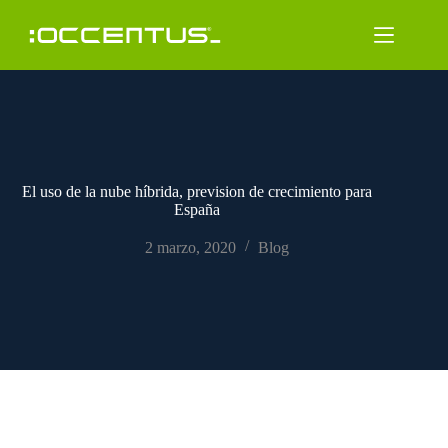
Saltar
al
contenido
El uso de la nube híbrida, prevision de crecimiento para
España
2 marzo, 2020
Blog