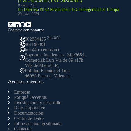
(CVE-2024-49113, CVE-2024-49112)
8 enero, 2025
La Directiva NIS2 Revoluciona la Ciberseguridad en Europa
29 mayo, 2024
Contacta con nosotros
24h/365d
902884425
961190801
info@occentus.net
Soporte e Incidencias: 24h/365d.
Comercial: Lun-Vie de 09 a17h.
Vila de Madrid 44,
Pol. Ind Fuente del Jarro
46988 Paterna, Valencia.
Accesos directos
Empresa
Por qué Occentus
Investigación y desarrollo
Blog corporativo
Documentación
Centro de Datos
Infraestructura gestionada
Contactar