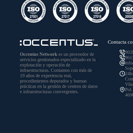
Contacta co
902
Occentus Network
es un proveedor de
961
servicios gestionados especializado en la
inf
explotación y operación de
Sopo
infraestructuras. Contamos con más de
24h
19 años de experiencia real,
Come
procedimientos depurados y buenas
Vila
prácticas en la gestión de centros de datos
Pol.
e infraestructuras convergentes.
4698