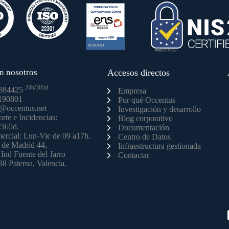
n nosotros
Accesos directos
24h/365d
884425
Empresa
190801
Por qué Occentus
o@occentus.net
Investigación y desarrollo
rte e Incidencias:
Blog corporativo
/365d.
Documentación
rcial: Lun-Vie de 09 a17h.
Centro de Datos
 de Madrid 44,
Infraestructura gestionada
 Ind Fuente del Jarro
Contactar
8 Paterna, Valencia.