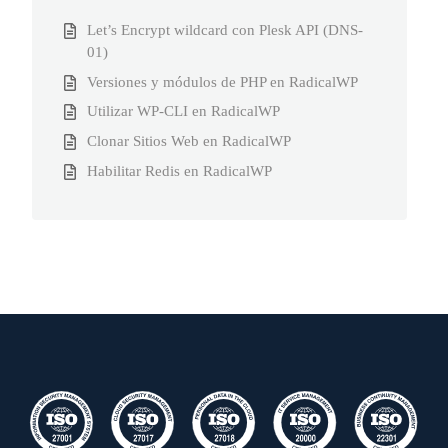
Let’s Encrypt wildcard con Plesk API (DNS-
01)
Versiones y módulos de PHP en RadicalWP
Utilizar WP-CLI en RadicalWP
Clonar Sitios Web en RadicalWP
Habilitar Redis en RadicalWP