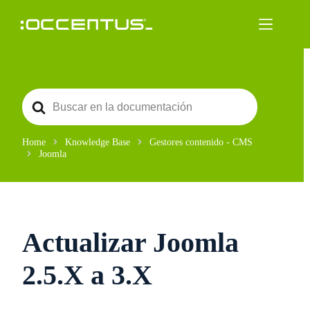
Saltar
al
contenido
S
e
a
r
c
Home
Knowledge Base
Gestores contenido - CMS
h
Joomla
F
o
r
Actualizar Joomla
2.5.X a 3.X