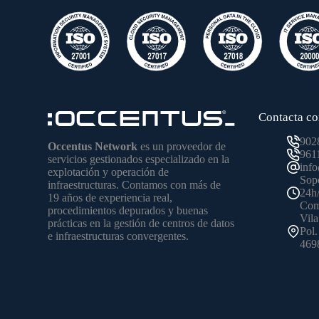
Contacta co
902
Occentus Network
es un proveedor de
961
servicios gestionados especializado en la
inf
explotación y operación de
Sopo
infraestructuras. Contamos con más de
24h
19 años de experiencia real,
Come
procedimientos depurados y buenas
Vila
prácticas en la gestión de centros de datos
Pol.
e infraestructuras convergentes.
4698