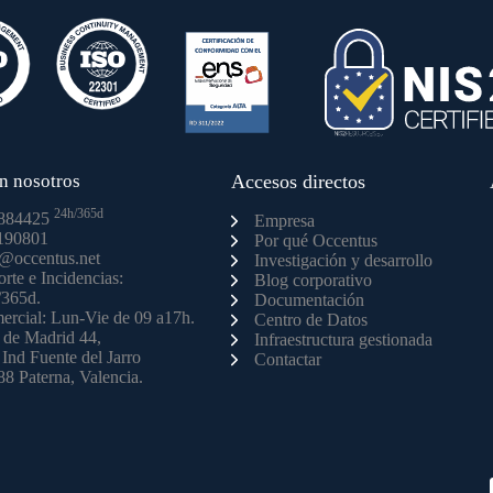
n nosotros
Accesos directos
24h/365d
884425
Empresa
190801
Por qué Occentus
o@occentus.net
Investigación y desarrollo
rte e Incidencias:
Blog corporativo
/365d.
Documentación
rcial: Lun-Vie de 09 a17h.
Centro de Datos
 de Madrid 44,
Infraestructura gestionada
 Ind Fuente del Jarro
Contactar
8 Paterna, Valencia.